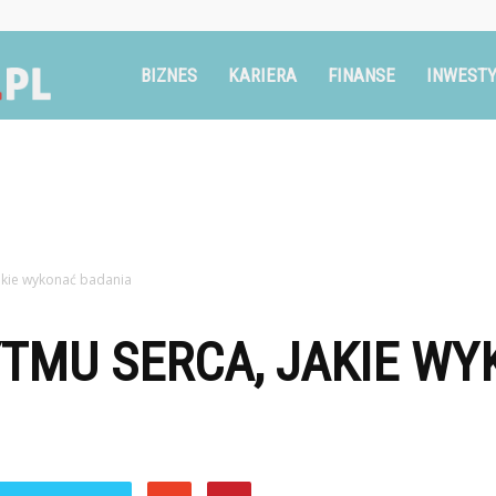
Ruszglowa.pl
BIZNES
KARIERA
FINANSE
INWESTY
akie wykonać badania
TMU SERCA, JAKIE W