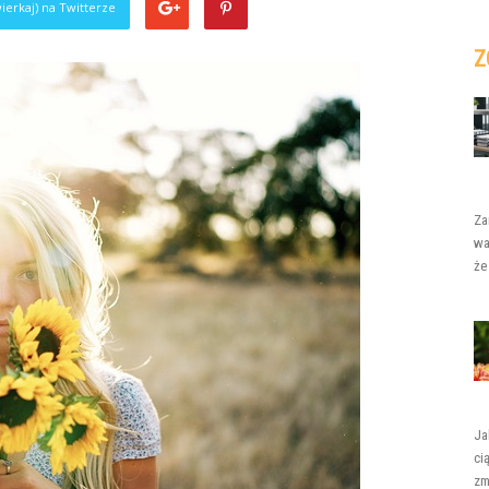
ierkaj) na Twitterze
Z
Za
wa
że
Ja
ci
zm