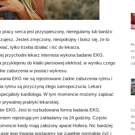
 pracy serca jest przyspieszony, nieregularny lub bardzo
ujesz. Jesteś zmęczony, niespokojny i boisz się, że to
Kt
, tylko trzeba działać i iść do lekarza.
uc
dej przychodni lekarz internista wykona badanie EKG.
cz
 przyklejeniu do klatki piersiowej elektrod, w wyniku czego
od
alne zaburzenia w postaci wykresu.
wania EKG nie są rejestrowane żadne zaburzenia rytmu i
enia rytmu są przyczyną złego samopoczucia. Lekarz
 specjalisty kardiologa. W tym momencie możemy zapisać
 prywatnej praktyki lekarskiej.
olter EKG. Jest to rozbudowana forma badania EKG.
Cz
do
zeniem rejestrującym zakładamy na 24 godziny. Często
mo
omencie kiedy mają założony aparat Holtera. Nic bardziej
Po
asie jego trwania postaramy się zupełnie normalnie żyć i