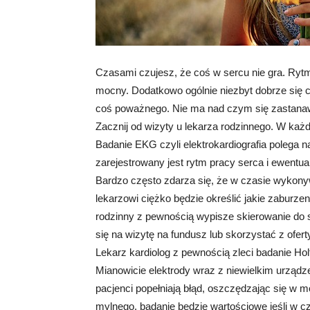
Czasami czujesz, że coś w sercu nie gra. Rytm
mocny. Dodatkowo ogólnie niezbyt dobrze się cz
coś poważnego. Nie ma nad czym się zastanawiać
Zacznij od wizyty u lekarza rodzinnego. W każ
Badanie EKG czyli elektrokardiografia polega na
zarejestrowany jest rytm pracy serca i ewentu
Bardzo często zdarza się, że w czasie wykony
lekarzowi ciężko będzie określić jakie zaburz
rodzinny z pewnością wypisze skierowanie do
się na wizytę na fundusz lub skorzystać z oferty
Lekarz kardiolog z pewnością zleci badanie H
Mianowicie elektrody wraz z niewielkim urząd
pacjenci popełniają błąd, oszczędzając się w m
mylnego, badanie będzie wartościowe jeśli w cz