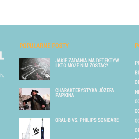
POPULARNE POSTY
P
JAKIE ZADANIA MA DETEKTYW
P
I KTO MOŻE NIM ZOSTAĆ?
B
ch,
O
CHARAKTERYSTYKA JÓZEFA
N
PAPKINA
O
O
ORAL-B VS. PHILIPS SONICARE
O
O