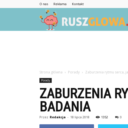
O nas
Reklama
Kontakt
Strona główna
Porady
Zaburzenia rytmu serca, j
Porady
ZABURZENIA RY
BADANIA
Przez
Redakcja
-
18 lipca 2018
1352
0