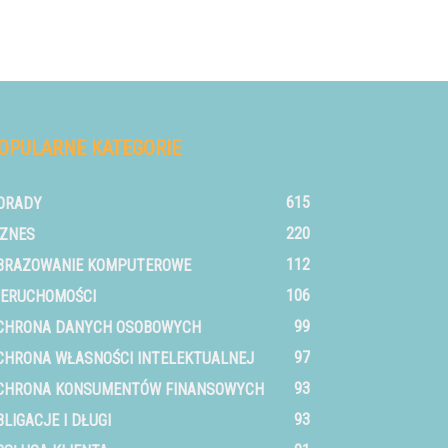
OPULARNE KATEGORIE
615
ORADY
220
IZNES
112
BRAZOWANIE KOMPUTEROWE
106
IERUCHOMOŚCI
99
CHRONA DANYCH OSOBOWYCH
97
CHRONA WŁASNOŚCI INTELEKTUALNEJ
93
CHRONA KONSUMENTÓW FINANSOWYCH
93
BLIGACJE I DŁUGI