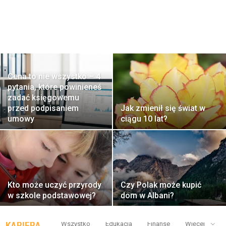
Cena to nie wszystko – 4
pytania, które powinieneś
zadać księgowemu
przed podpisaniem
Jak zmienił się świat w
umowy
ciągu 10 lat?
Kto może uczyć przyrody
Czy Polak może kupić
w szkole podstawowej?
dom w Albani?
Wszystko
Edukacja
Finanse
Więcej