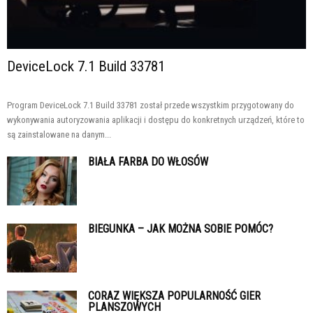
DeviceLock 7.1 Build 33781
Program DeviceLock 7.1 Build 33781 został przede wszystkim przygotowany do
wykonywania autoryzowania aplikacji i dostępu do konkretnych urządzeń, które to
są zainstalowane na danym...
BIAŁA FARBA DO WŁOSÓW
BIEGUNKA – JAK MOŻNA SOBIE POMÓC?
CORAZ WIĘKSZA POPULARNOŚĆ GIER
PLANSZOWYCH