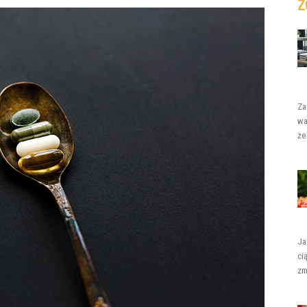
Z
Za
wa
że
Ja
ci
zm