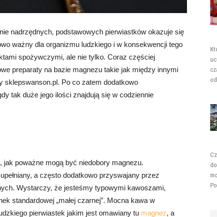
nie nadrzędnych, podstawowych pierwiastków okazuje się
owo ważny dla organizmu ludzkiego i w konsekwencji tego
Kt
ktami spożywczymi, ale nie tylko. Coraz częściej
uc
owe preparaty na bazie magnezu takie jak między innymi
cz
od
y sklepswanson.pl. Po co zatem dodatkowo
 tak duże jego ilości znajdują się w codziennie
Cz
go, jak poważne mogą być niedobory magnezu.
do
upełniany, a często dodatkowo przyswajany przez
mo
Po
znych. Wystarczy, że jesteśmy typowymi kawoszami,
żanek standardowej „małej czarnej”. Mocna kawa w
ludzkiego pierwiastek jakim jest omawiany tu
magnez
, a