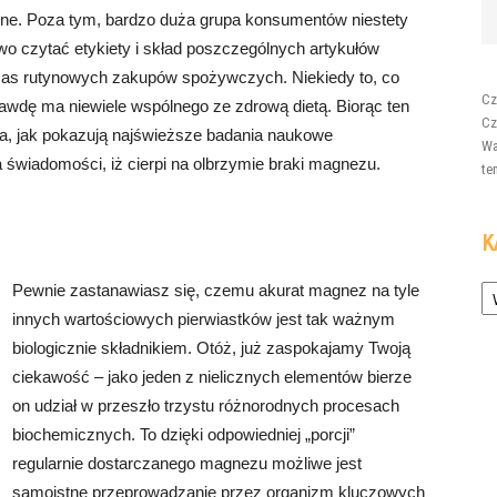
e. Poza tym, bardzo duża grupa konsumentów niestety
owo czytać etykiety i skład poszczególnych artykułów
s rutynowych zakupów spożywczych. Niekiedy to, co
Cz
rawdę ma niewiele wspólnego ze zdrową dietą. Biorąc ten
Cz
a, jak pokazują najświeższe badania naukowe
Wa
świadomości, iż cierpi na olbrzymie braki magnezu.
te
K
Ka
Pewnie zastanawiasz się, czemu akurat magnez na tyle
innych wartościowych pierwiastków jest tak ważnym
biologicznie składnikiem. Otóż, już zaspokajamy Twoją
ciekawość – jako jeden z nielicznych elementów bierze
on udział w przeszło trzystu różnorodnych procesach
biochemicznych. To dzięki odpowiedniej „porcji”
regularnie dostarczanego magnezu możliwe jest
samoistne przeprowadzanie przez organizm kluczowych