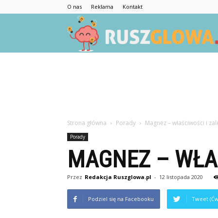
O nas
Reklama
Kontakt
Strona główna
Porady
Magnez – właściwości i zal
Porady
MAGNEZ – WŁAŚ
Przez
Redakcja Ruszglowa.pl
-
12 listopada 2020
Podziel się na Facebooku
Tweet (Ćw