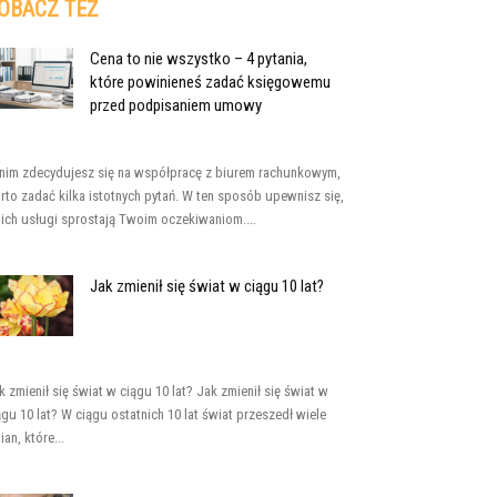
OBACZ TEŻ
Cena to nie wszystko – 4 pytania,
które powinieneś zadać księgowemu
przed podpisaniem umowy
nim zdecydujesz się na współpracę z biurem rachunkowym,
rto zadać kilka istotnych pytań. W ten sposób upewnisz się,
 ich usługi sprostają Twoim oczekiwaniom....
Jak zmienił się świat w ciągu 10 lat?
k zmienił się świat w ciągu 10 lat? Jak zmienił się świat w
ągu 10 lat? W ciągu ostatnich 10 lat świat przeszedł wiele
ian, które...