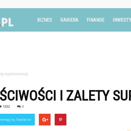
Ruszglowa.pl
BIZNES
KARIERA
FINANSE
INWESTY
ety suplementacji
CIWOŚCI I ZALETY S
1322
0
ierkaj) na Twitterze