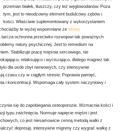
przemian białek, tłuszczy, czy też węglowodanów. Poza
tym, jest to nieodzowny element budulcowy zębów i
kości. Właściwie suplementowany z wykorzystaniem
k chociażby te wyżej wspomniane ze
strony
na tarcza ochronna przeciwko rozwojowi tak poważnych
oblemy natury psychicznej. Jest to remedium na
eniem. Stabilizuje pracę mięśnia sercowego, nie
okajająco, relaksująco i wyciszająco, dlatego magnez tak
tyki dla osób zbyt nerwowych, czy intensywnie
esją czasu czy w ciągłym stresie. Poprawia pamięć,
ia i koncentracji. Wspomaga cały system naczyniowy i
yczynia się do zapobiegania osteoporozie. Wzmacnia kości i
zji typu zwichnięcia. Normuje napięcie mięśni i jest
chowych, co jest niesamowicie cenną metodą walki z
alczyć depresję, intensywne migreny czy wygrać walkę z