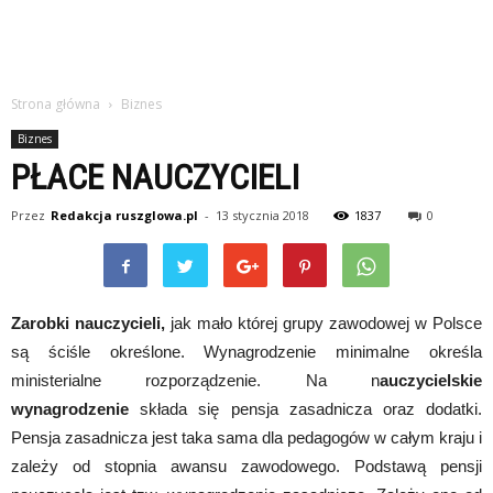
Strona główna
Biznes
Biznes
PŁACE NAUCZYCIELI
Przez
Redakcja ruszglowa.pl
-
13 stycznia 2018
1837
0
Zarobki nauczycieli,
jak mało której grupy zawodowej w Polsce
są ściśle określone. Wynagrodzenie minimalne określa
ministerialne rozporządzenie. Na n
auczycielskie
wynagrodzenie
składa się pensja zasadnicza oraz dodatki.
Pensja zasadnicza jest taka sama dla pedagogów w całym kraju i
zależy od stopnia awansu zawodowego. Podstawą pensji