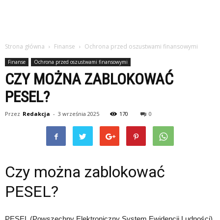
Strona główna
Finanse
Ochrona przed oszustwami finansowymi
Finanse
Ochrona przed oszustwami finansowymi
CZY MOŻNA ZABLOKOWAĆ
PESEL?
Przez
Redakcja
-
3 września 2025
170
0
Czy można zablokować
PESEL?
PESEL (Powszechny Elektroniczny System Ewidencji Ludności)