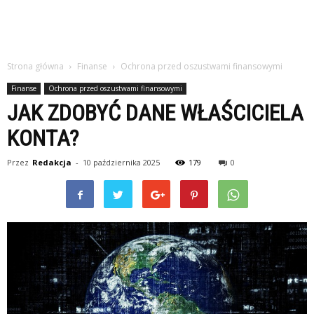
Strona główna
Finanse
Ochrona przed oszustwami finansowymi
Finanse
Ochrona przed oszustwami finansowymi
JAK ZDOBYĆ DANE WŁAŚCICIELA
KONTA?
Przez
Redakcja
-
10 października 2025
179
0