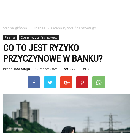
Strona główna
Finanse
Ocena ryzyka finansowego
Finanse
Ocena ryzyka finansowego
CO TO JEST RYZYKO
PRZYCZYNOWE W BANKU?
Przez
Redakcja
-
12 marca 2024
297
0