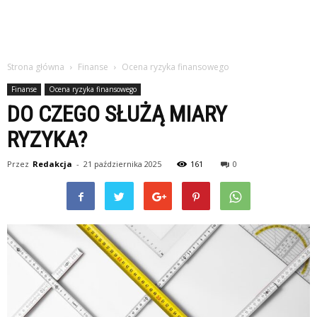
Strona główna
Finanse
Ocena ryzyka finansowego
Finanse
Ocena ryzyka finansowego
DO CZEGO SŁUŻĄ MIARY
RYZYKA?
Przez
Redakcja
-
21 października 2025
161
0