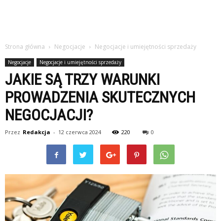
Strona główna
Negocjacje
Negocjacje i umiejętności sprzedaży
Negocjacje
Negocjacje i umiejętności sprzedaży
JAKIE SĄ TRZY WARUNKI
PROWADZENIA SKUTECZNYCH
NEGOCJACJI?
Przez
Redakcja
-
12 czerwca 2024
220
0