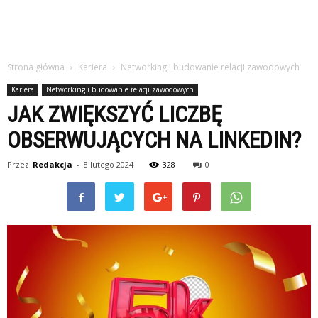
Strona główna
Kariera
Networking i budowanie relacji zawodowych
Kariera
Networking i budowanie relacji zawodowych
JAK ZWIĘKSZYĆ LICZBĘ
OBSERWUJĄCYCH NA LINKEDIN?
Przez
Redakcja
-
8 lutego 2024
328
0