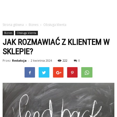
Strona główna
Biznes
Obsługa klienta
Biznes
Obsługa klienta
JAK ROZMAWIAĆ Z KLIENTEM W
SKLEPIE?
Przez
Redakcja
-
2 kwietnia 2024
222
0