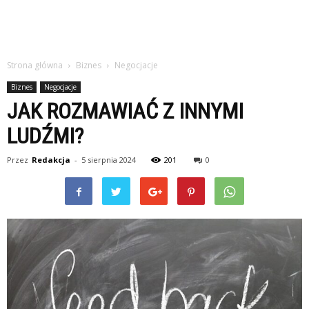
Strona główna
Biznes
Negocjacje
Biznes
Negocjacje
JAK ROZMAWIAĆ Z INNYMI
LUDŹMI?
Przez
Redakcja
-
5 sierpnia 2024
201
0