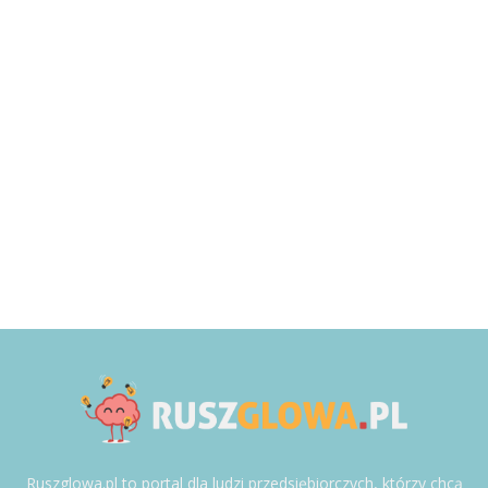
Ruszglowa.pl to portal dla ludzi przedsiębiorczych, którzy chcą