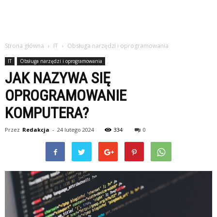
Strona główna
IT
Obsługa narzędzi i oprogramowania
IT
Obsługa narzędzi i oprogramowania
JAK NAZYWA SIĘ
OPROGRAMOWANIE
KOMPUTERA?
Przez
Redakcja
-
24 lutego 2024
334
0