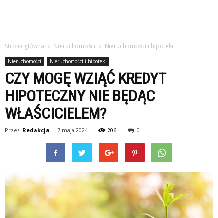
Strona główna
Nieruchomości
Nieruchomości i hipoteki
Nieruchomości
Nieruchomości i hipoteki
CZY MOGĘ WZIĄĆ KREDYT
HIPOTECZNY NIE BĘDĄC
WŁAŚCICIELEM?
Przez
Redakcja
-
7 maja 2024
206
0