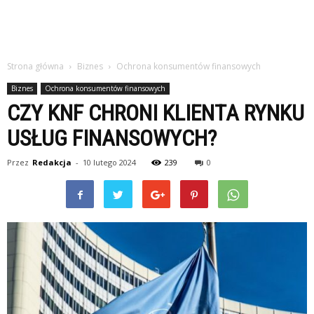
Strona główna
Biznes
Ochrona konsumentów finansowych
Biznes
Ochrona konsumentów finansowych
CZY KNF CHRONI KLIENTA RYNKU
USŁUG FINANSOWYCH?
Przez
Redakcja
-
10 lutego 2024
239
0