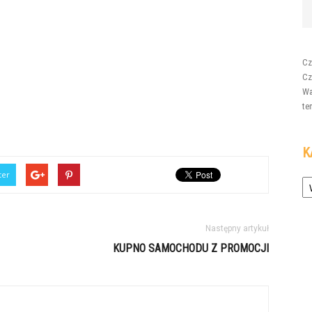
Cz
Cz
Wa
te
K
Ka
ter
Następny artykuł
KUPNO SAMOCHODU Z PROMOCJI