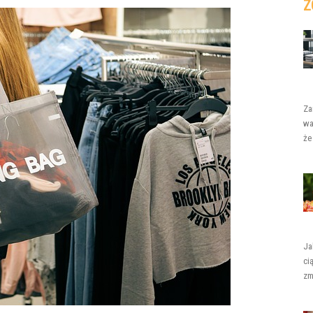
Z
Za
wa
że
Ja
ci
zm