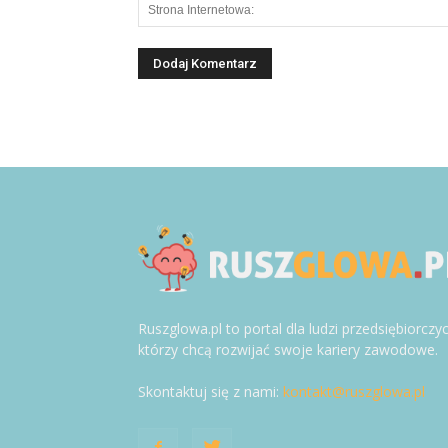
Ruszglowa.pl to portal dla ludzi przedsiębiorczy
którzy chcą rozwijać swoje kariery zawodowe.
Skontaktuj się z nami:
kontakt@ruszglowa.pl