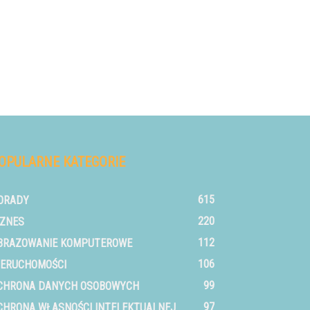
OPULARNE KATEGORIE
615
ORADY
220
IZNES
112
BRAZOWANIE KOMPUTEROWE
106
IERUCHOMOŚCI
99
CHRONA DANYCH OSOBOWYCH
97
CHRONA WŁASNOŚCI INTELEKTUALNEJ