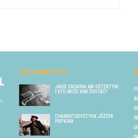
POPULARNE POSTY
P
JAKIE ZADANIA MA DETEKTYW
P
I KTO MOŻE NIM ZOSTAĆ?
B
ch,
O
CHARAKTERYSTYKA JÓZEFA
N
PAPKINA
O
O