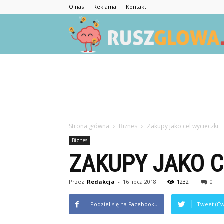
O nas
Reklama
Kontakt
Strona główna
Biznes
Zakupy jako cel wycieczki
Biznes
ZAKUPY JAKO C
Przez
Redakcja
-
16 lipca 2018
1232
0
Podziel się na Facebooku
Tweet (Ćw