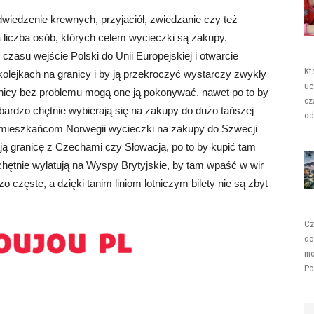
wiedzenie krewnych, przyjaciół, zwiedzanie czy też
 liczba osób, których celem wycieczki są zakupy.
czasu wejście Polski do Unii Europejskiej i otwarcie
Kt
 kolejkach na granicy i by ją przekroczyć wystarczy zwykły
uc
nicy bez problemu mogą one ją pokonywać, nawet po to by
cz
ardzo chętnie wybierają się na zakupy do dużo tańszej
od
ak mieszkańcom Norwegii wycieczki na zakupy do Szwecji
ją granicę z Czechami czy Słowacją, po to by kupić tam
hętnie wylatują na Wyspy Brytyjskie, by tam wpaść w wir
 częste, a dzięki tanim liniom lotniczym bilety nie są zbyt
Cz
do
mo
Po