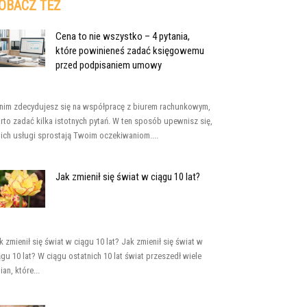
OBACZ TEŻ
Cena to nie wszystko – 4 pytania,
które powinieneś zadać księgowemu
przed podpisaniem umowy
nim zdecydujesz się na współpracę z biurem rachunkowym,
rto zadać kilka istotnych pytań. W ten sposób upewnisz się,
 ich usługi sprostają Twoim oczekiwaniom....
Jak zmienił się świat w ciągu 10 lat?
k zmienił się świat w ciągu 10 lat? Jak zmienił się świat w
ągu 10 lat? W ciągu ostatnich 10 lat świat przeszedł wiele
ian, które...