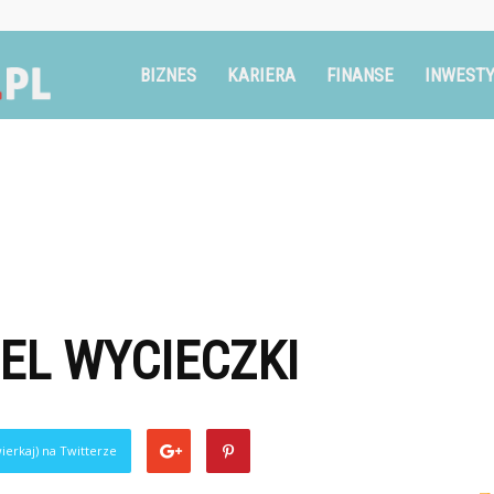
Ruszglowa.pl
BIZNES
KARIERA
FINANSE
INWESTY
EL WYCIECZKI
ierkaj) na Twitterze