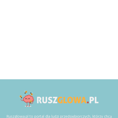
Ruszglowa.pl to portal dla ludzi przedsiębiorczych, którzy chcą