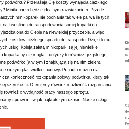
y podwórku? Przerażają Cię koszty wynajęcia ciężkiego
ebny? Minikoparka będzie idealnym rozwiązaniem. Przede
szych minikoparek nie pochłania tak wiele paliwa ile tych
z na kwestiach dotransportowania samej koparki do
eżdża ona do Ciebie na niewielkiej przyczepie, a więc
ych kosztów ciężkiego sprzętu do transportu. Dzięki temu
Kt
h usług. Koleją zaletą minikoparki są jej niewielkie
uc
ża koparka by nie mogła – dotyczy to również grząskiego,
cz
od
ne podwórko (a w tym i znajdującą się na nim zieleń),
one niczym plac wielkiej budowy. Ponadto można nią
anicza konieczność rozkopania połowy podwórka, kiedy tak
kiej szerokości. Oferujemy również możliwość rozgarniania
ię również o wydajność pracy naszego sprzętu.
amy sprawnie i w jak najkrótszym czasie. Nasze usługi
Cz
enie.
do
mo
Po