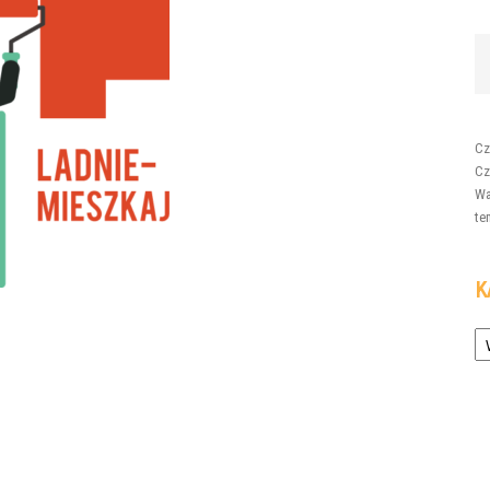
Cz
Cz
Wa
te
K
Ka