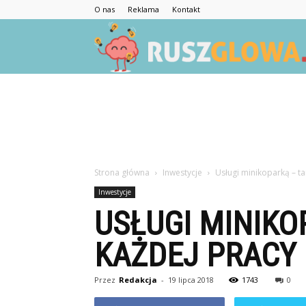
O nas
Reklama
Kontakt
Strona główna
Inwestycje
Usługi minikoparką – ta
Inwestycje
USŁUGI MINIKO
KAŻDEJ PRACY
Przez
Redakcja
-
19 lipca 2018
1743
0