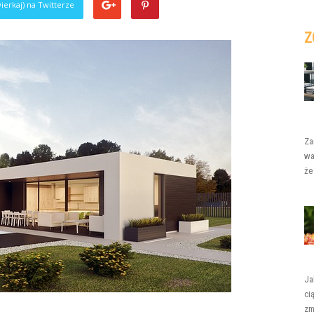
ierkaj) na Twitterze
Z
Za
wa
że
Ja
ci
zm