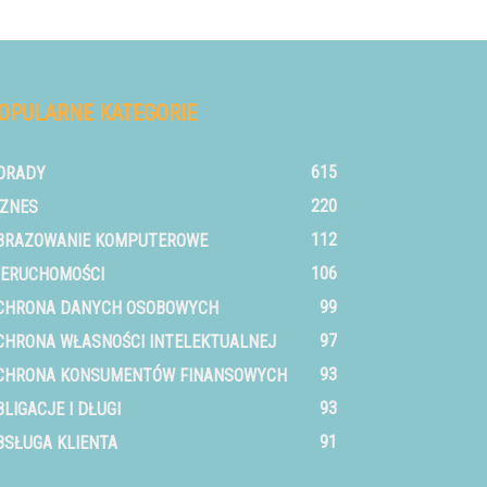
OPULARNE KATEGORIE
615
ORADY
220
IZNES
112
BRAZOWANIE KOMPUTEROWE
106
IERUCHOMOŚCI
99
CHRONA DANYCH OSOBOWYCH
97
CHRONA WŁASNOŚCI INTELEKTUALNEJ
93
CHRONA KONSUMENTÓW FINANSOWYCH
93
BLIGACJE I DŁUGI
91
BSŁUGA KLIENTA