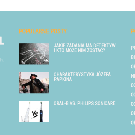
POPULARNE POSTY
P
JAKIE ZADANIA MA DETEKTYW
P
I KTO MOŻE NIM ZOSTAĆ?
B
ch,
O
CHARAKTERYSTYKA JÓZEFA
N
PAPKINA
O
O
ORAL-B VS. PHILIPS SONICARE
O
O
O