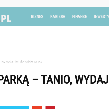
Ruszglowa.pl
BIZNES
KARIERA
FINANSE
INWESTY
nio, wydajnie i do każdej pracy
PARKĄ – TANIO, WYDAJN