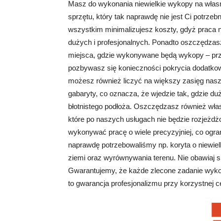
Masz do wykonania niewielkie wykopy na własn
sprzętu, który tak naprawdę nie jest Ci potrz
wszystkim minimalizujesz koszty, gdyż praca na
dużych i profesjonalnych. Ponadto oszczędzas
miejsca, gdzie wykonywane będą wykopy – przyj
pozbywasz się konieczności pokrycia dodatkow
możesz również liczyć na większy zasięg naszyc
gabaryty, co oznacza, że wjedzie tak, gdzie du
błotnistego podłoża. Oszczędzasz również włas
które po naszych usługach nie będzie rozjeżdż
wykonywać pracę o wiele precyzyjniej, co ogr
naprawdę potrzebowaliśmy np. koryta o niewiel
ziemi oraz wyrównywania terenu. Nie obawiaj s
Gwarantujemy, że każde zlecone zadanie wykon
to gwarancja profesjonalizmu przy korzystnej c