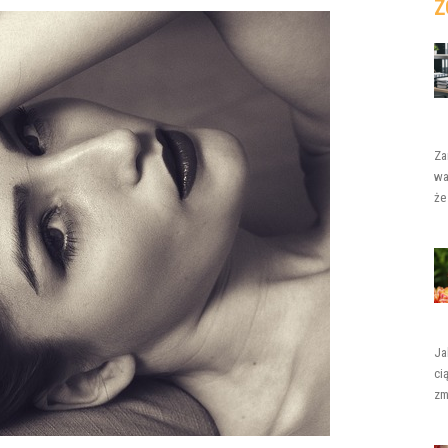
Z
Za
wa
że
Ja
ci
zm