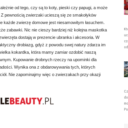
ależnie od tego, czy są to koty, pieski czy papugi, a może
e. Z pewnością zwierzaki ucieszą się ze smakołyków
wie każde zwierzę domowe jest niesamowitym łasuchem.
Kt
że zabawki. Nic nie cieszy bardziej niż kolejna maskotka
uc
 zwierzęta dostają w prezencie ubranka i akcesoria. W
cz
raktyczny drobiazg, gdyż z powodu swej natury zdarza im
od
ewielka kokardka, która mamy zamiar ozdobić naszą
sownym. Kupowanie drobnych rzeczy na upominki dla
adości. Wynika ona z obdarowywania tych, których
iół. Nie zapominajmy więc o zwierzakach przy okazji
Cz
do
mo
Po