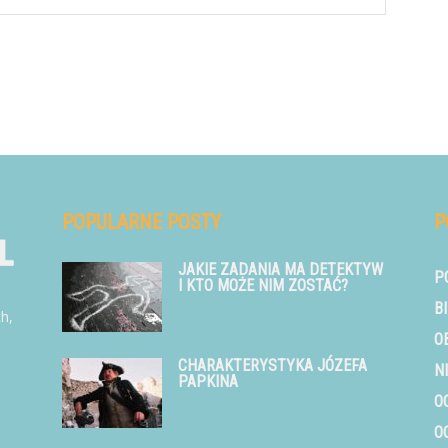
POPULARNE POSTY
P
JAKIE ZADANIA MA DETEKTYW
P
I KTO MOŻE NIM ZOSTAĆ?
B
ch,
O
CHARAKTERYSTYKA JÓZEFA
N
PAPKINA
O
O