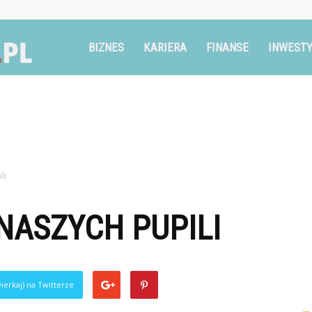
Ruszglowa.pl
BIZNES
KARIERA
FINANSE
INWESTY
li
NASZYCH PUPILI
ierkaj) na Twitterze