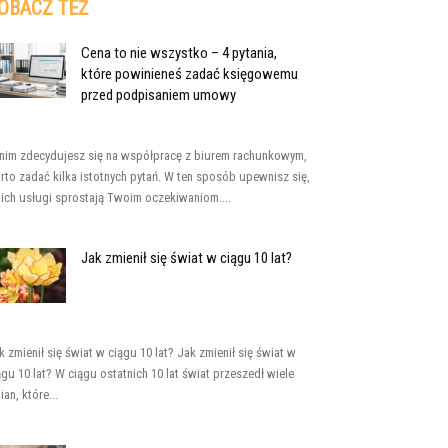
OBACZ TEŻ
Cena to nie wszystko – 4 pytania,
które powinieneś zadać księgowemu
przed podpisaniem umowy
nim zdecydujesz się na współpracę z biurem rachunkowym,
rto zadać kilka istotnych pytań. W ten sposób upewnisz się,
 ich usługi sprostają Twoim oczekiwaniom....
Jak zmienił się świat w ciągu 10 lat?
k zmienił się świat w ciągu 10 lat? Jak zmienił się świat w
ągu 10 lat? W ciągu ostatnich 10 lat świat przeszedł wiele
ian, które...