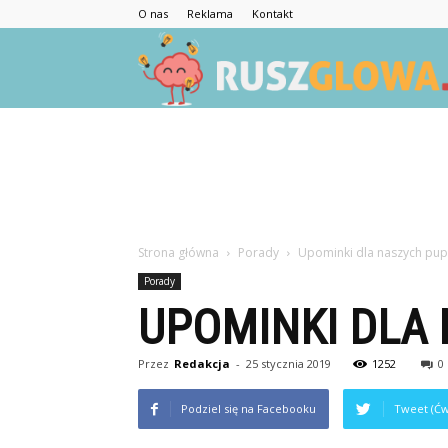
O nas
Reklama
Kontakt
Strona główna
Porady
Upominki dla naszych pupi
Porady
UPOMINKI DLA 
Przez
Redakcja
-
25 stycznia 2019
1252
0
Podziel się na Facebooku
Tweet (Ćw