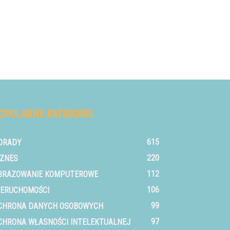
OPULARNE KATEGORIE
615
ORADY
220
IZNES
112
BRAZOWANIE KOMPUTEROWE
106
IERUCHOMOŚCI
99
CHRONA DANYCH OSOBOWYCH
97
CHRONA WŁASNOŚCI INTELEKTUALNEJ