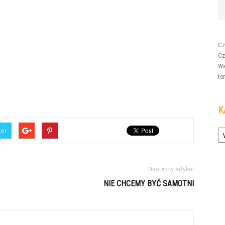
Cz
Cz
Wa
te
K
Ka
ter
Następny artykuł
NIE CHCEMY BYĆ SAMOTNI