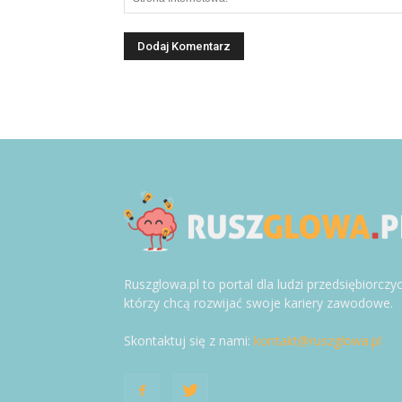
Ruszglowa.pl to portal dla ludzi przedsiębiorczy
którzy chcą rozwijać swoje kariery zawodowe.
Skontaktuj się z nami:
kontakt@ruszglowa.pl