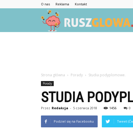
O nas
Reklama
Kontakt
Strona główna
Porady
Studia podyplomowe.
Porady
STUDIA PODYP
Przez
Redakcja
-
5 czerwca 2018
1456
0
Podziel się na Facebooku
Tweet (Ćw