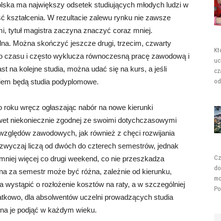
olska ma największy odsetek studiujących młodych ludzi w
ość kształcenia. W rezultacie zalewu rynku nie zawsze
i, tytuł magistra zaczyna znaczyć coraz mniej.
alna. Można skończyć jeszcze drugi, trzecim, czwarty
Kt
wo czasu i często wyklucza równoczesną pracę zawodową i
uc
 na kolejne studia, można udać się na kurs, a jeśli
cz
niem będą studia podyplomowe.
od
co roku wręcz ogłaszając nabór na nowe kierunki
awet niekoniecznie zgodnej ze swoimi dotychczasowymi
e względów zawodowych, jak również z chęci rozwijania
zwyczaj liczą od dwóch do czterech semestrów, jednak
Cz
niej więcej co drugi weekend, co nie przeszkadza
do
a za semestr może być różna, zależnie od kierunku,
mo
wystąpić o rozłożenie kosztów na raty, a w szczególniej
Po
datkowo, dla absolwentów uczelni prowadzących studia
na je podjąć w każdym wieku.