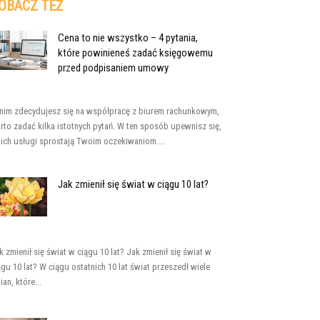
OBACZ TEŻ
Cena to nie wszystko – 4 pytania,
które powinieneś zadać księgowemu
przed podpisaniem umowy
nim zdecydujesz się na współpracę z biurem rachunkowym,
rto zadać kilka istotnych pytań. W ten sposób upewnisz się,
 ich usługi sprostają Twoim oczekiwaniom....
Jak zmienił się świat w ciągu 10 lat?
k zmienił się świat w ciągu 10 lat? Jak zmienił się świat w
ągu 10 lat? W ciągu ostatnich 10 lat świat przeszedł wiele
ian, które...