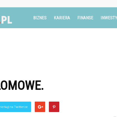
Ruszglowa.pl
BIZNES
KARIERA
FINANSE
INWESTY
LOMOWE.
ierkaj) na Twitterze