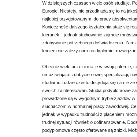
W dzisiejszych czasach wiele osób studiuje. P
Europie. Niestety, nie przedkłada się to na jak
najlepiej przygotowanymi do pracy absolwentam
Konieczność dalszego kształcenia staje się re
kierunek – jednak studiowanie zajmuje mnóst
zdobywanie potrzebnego doświadczenia. Zamiast
koniecznie zależy nam na dyplomie, rozwiąza
Obecnie wiele uczelni ma je w swojej ofercie, 
umożliwiające zdobycie nowej specjalizacji, n
studiami. Ludzie często decydują się na nie z
swoich zainteresowań. Studia podyplomowe za
prowadzone są w wygodnym trybie zjazdów w m
słuchaczom w normalnej pracy zawodowej. Cen
jednak w wypadku trudności z płaceniem można 
trudnej sytuacji również o dofinansowanie. Do
podyplomowe często oferowane są zniżki. Moż