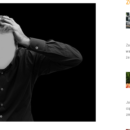
Z
Za
wa
że
Ja
ci
zm