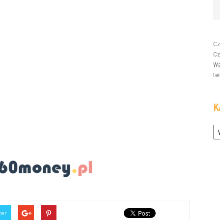
Cz
Cz
Wa
te
K
Ka
ter