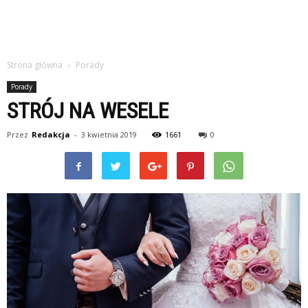
Strona główna
Porady
Porady
STRÓJ NA WESELE
Przez
Redakcja
-
3 kwietnia 2019
1661
0