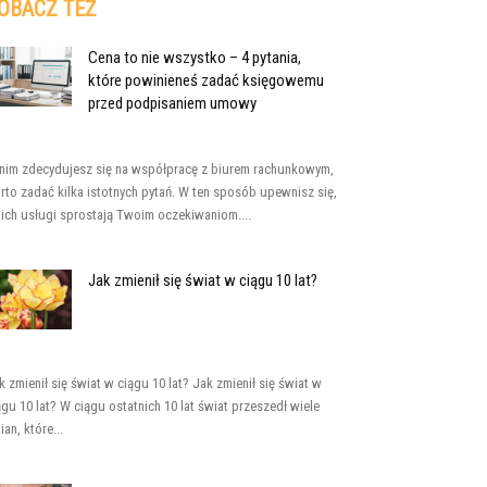
OBACZ TEŻ
Cena to nie wszystko – 4 pytania,
które powinieneś zadać księgowemu
przed podpisaniem umowy
nim zdecydujesz się na współpracę z biurem rachunkowym,
rto zadać kilka istotnych pytań. W ten sposób upewnisz się,
 ich usługi sprostają Twoim oczekiwaniom....
Jak zmienił się świat w ciągu 10 lat?
k zmienił się świat w ciągu 10 lat? Jak zmienił się świat w
ągu 10 lat? W ciągu ostatnich 10 lat świat przeszedł wiele
ian, które...