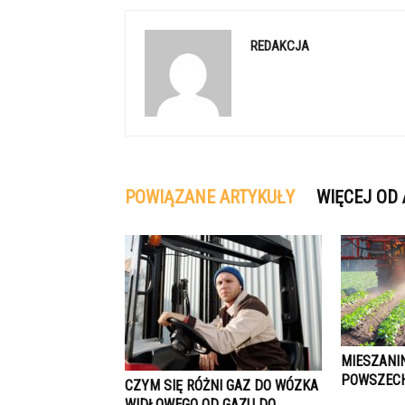
REDAKCJA
POWIĄZANE ARTYKUŁY
WIĘCEJ OD
MIESZANI
POWSZEC
CZYM SIĘ RÓŻNI GAZ DO WÓZKA
WIDŁOWEGO OD GAZU DO