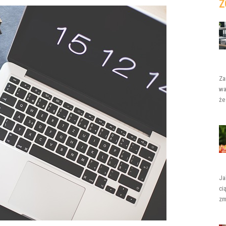
Z
Za
wa
że
Ja
ci
zm