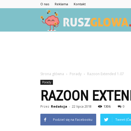
O nas
Reklama
Kontakt
Strona główna
Porady
Razoon Extended 1.07
Porady
RAZOON EXTEN
Przez
Redakcja
-
22 lipca 2018
1306
0
Podziel się na Facebooku
Tweet (Ćw