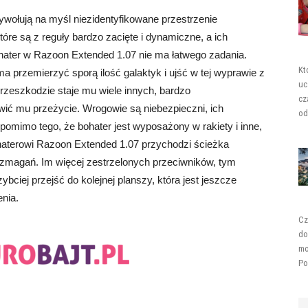
wołują na myśl niezidentyfikowane przestrzenie
óre są z reguły bardzo zacięte i dynamiczne, a ich
ater w Razoon Extended 1.07 nie ma łatwego zadania.
Kt
a przemierzyć sporą ilość galaktyk i ujść w tej wyprawie z
uc
przeszkodzie staje mu wiele innych, bardzo
cz
wić mu przeżycie. Wrogowie są niebezpieczni, ich
od
 pomimo tego, że bohater jest wyposażony w rakiety i inne,
haterowi Razoon Extended 1.07 przychodzi ścieżka
zmagań. Im więcej zestrzelonych przeciwników, tym
ybciej przejść do kolejnej planszy, która jest jeszcze
nia.
Cz
do
mo
Po