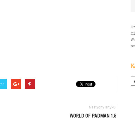
Cz
Cz
Wa
te
K
Ka
ter
Następny artykuł
WORLD OF PADMAN 1.5