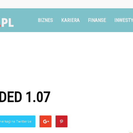
Ruszglowa.pl
BIZNES
KARIERA
FINANSE
INWESTY
DED 1.07
ierkaj) na Twitterze