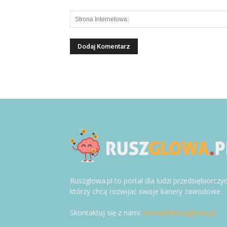
Ruszglowa.pl to portal dla ludzi przedsiębiorczy
którzy chcą rozwijać swoje kariery zawodowe.
Skontaktuj się z nami:
kontakt@ruszglowa.pl