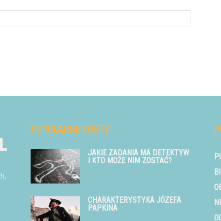
POPULARNE POSTY
P
JAKIE ZADANIA MA DETEKTYW
P
I KTO MOŻE NIM ZOSTAĆ?
B
ch,
O
CHARAKTERYSTYKA JÓZEFA
N
PAPKINA
O