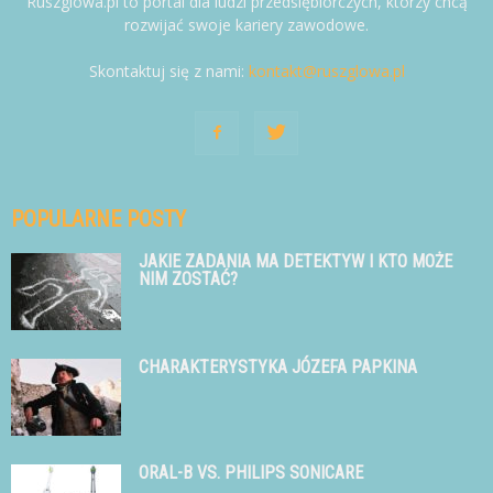
Ruszglowa.pl to portal dla ludzi przedsiębiorczych, którzy chcą
rozwijać swoje kariery zawodowe.
Skontaktuj się z nami:
kontakt@ruszglowa.pl
POPULARNE POSTY
JAKIE ZADANIA MA DETEKTYW I KTO MOŻE
NIM ZOSTAĆ?
CHARAKTERYSTYKA JÓZEFA PAPKINA
ORAL-B VS. PHILIPS SONICARE