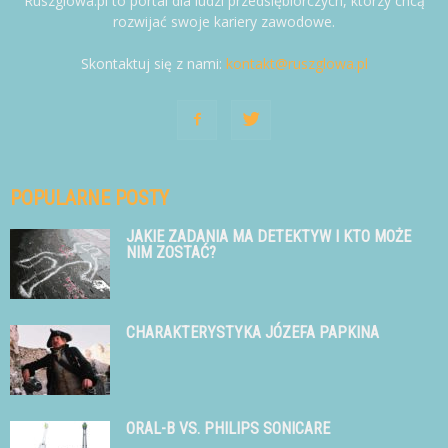
Ruszglowa.pl to portal dla ludzi przedsiębiorczych, którzy chcą
rozwijać swoje kariery zawodowe.
Skontaktuj się z nami:
kontakt@ruszglowa.pl
POPULARNE POSTY
JAKIE ZADANIA MA DETEKTYW I KTO MOŻE
NIM ZOSTAĆ?
CHARAKTERYSTYKA JÓZEFA PAPKINA
ORAL-B VS. PHILIPS SONICARE