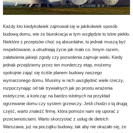
Każdy kto kiedykolwiek zajmował się w jakikolwiek sposób
budową domu, wie że biurokracja w tym względzie to istne piekło.
Niektóre z przepisów choć są absurdalne, to jednak muszą być
respektowane, a utrudniają życie jak mało co. Innym razem,
załatwienia jakiejś zgody czy pozwolenia zajmuje wieki. Kiedy
jednak przejdziemy przez ten morderczy etap, możemy
spokojnie zająć się ściśle planem budowy naszego
wymarzonego domu. Musimy w nich uwzględnić wiele rzeczy,
rozpoczynając od tak trywialnych jak po prostu wrażenia
estetyczne, a kończąc na bardzo istotnych na przykład
ogrzewanie domu czy system grzewczy. Jeśli chodzi o tą drugą
część, warto znaleźć firmę, która pomoże nam się uporać z
przeciwnościami. Warto skorzystać z usług de dietrich
Warszawa, już na początku budowy, tak aby nie okazało się, że