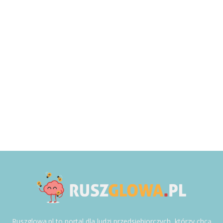
Ruszglowa.pl to portal dla ludzi przedsiębiorczych, którzy chcą