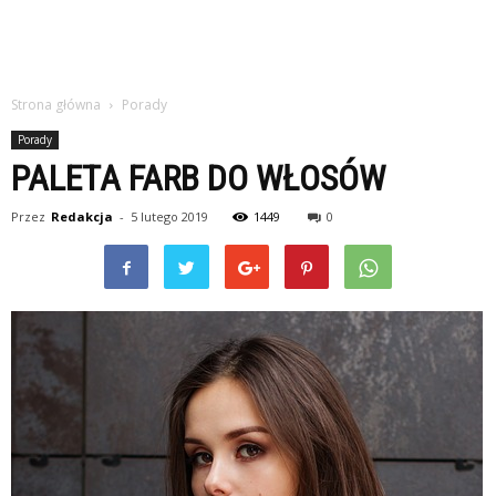
Strona główna
Porady
Porady
PALETA FARB DO WŁOSÓW
Przez
Redakcja
-
5 lutego 2019
1449
0