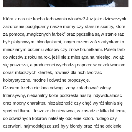
Która z nas nie kocha farbowania włosów? Już jako dziewczynki
zazdrośnie podglądamy nasze mamy czy starsze siostry, które
za pomocą „magicznych farbek” oraz pędzelka są w stanie raz
być platynowymi blondynkami, innym razem zaś szatynkami o
miedzianym odcieniu włosów czy znów brunetkami. Paleta farb
do włosów z roku na rok, jeśli nie z miesiąca na miesiąc, wciąż
się poszerza, a producenci wychodzą naprzeciw oczekiwaniom
coraz młodszych klientek, również dla nich tworząc
kolorystyczne, modne i odważne propozycje.
Czasem trzeba nie lada odwagi, żeby zafarbować włosy.
Intensywny, niebanalny kolor podkreśla naszą indywidualność
oraz mocny charakter, niezależność czy chęć wyróżnienia się
spośród tłumu. Jeszcze do niedawna, w zasadzie kilka lat temu,
do odważnych kolorów należały odcienie koloru rudego czy
czerwieni, najmodniejsze zaś były blondy oraz różne odcienie