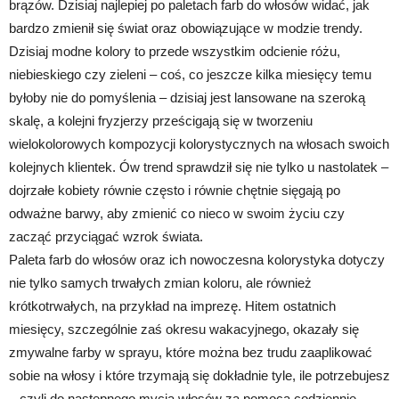
brązów. Dzisiaj najlepiej po paletach farb do włosów widać, jak
bardzo zmienił się świat oraz obowiązujące w modzie trendy.
Dzisiaj modne kolory to przede wszystkim odcienie różu,
niebieskiego czy zieleni – coś, co jeszcze kilka miesięcy temu
byłoby nie do pomyślenia – dzisiaj jest lansowane na szeroką
skalę, a kolejni fryzjerzy prześcigają się w tworzeniu
wielokolorowych kompozycji kolorystycznych na włosach swoich
kolejnych klientek. Ów trend sprawdził się nie tylko u nastolatek –
dojrzałe kobiety równie często i równie chętnie sięgają po
odważne barwy, aby zmienić co nieco w swoim życiu czy
zacząć przyciągać wzrok świata.
Paleta farb do włosów oraz ich nowoczesna kolorystyka dotyczy
nie tylko samych trwałych zmian koloru, ale również
krótkotrwałych, na przykład na imprezę. Hitem ostatnich
miesięcy, szczególnie zaś okresu wakacyjnego, okazały się
zmywalne farby w sprayu, które można bez trudu zaaplikować
sobie na włosy i które trzymają się dokładnie tyle, ile potrzebujesz
– czyli do następnego mycia włosów za pomocą codziennie