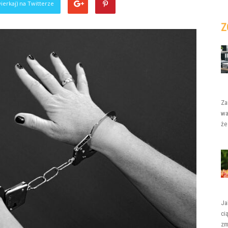
ierkaj) na Twitterze
Z
Za
wa
że
Ja
ci
zm