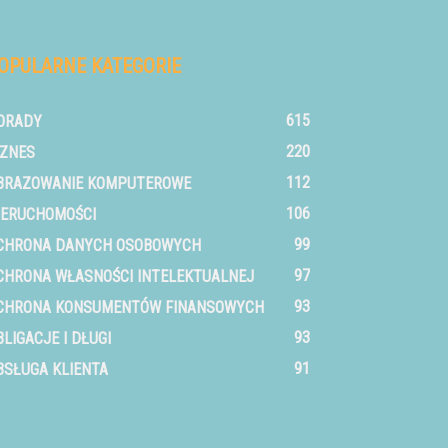
OPULARNE KATEGORIE
615
ORADY
220
IZNES
112
BRAZOWANIE KOMPUTEROWE
106
IERUCHOMOŚCI
99
CHRONA DANYCH OSOBOWYCH
97
CHRONA WŁASNOŚCI INTELEKTUALNEJ
93
CHRONA KONSUMENTÓW FINANSOWYCH
93
BLIGACJE I DŁUGI
91
BSŁUGA KLIENTA