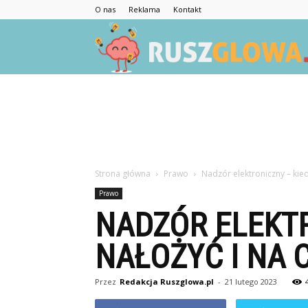
O nas
Reklama
Kontakt
Strona główna
Prawo
Nadzór elektroniczny – kie
Prawo
NADZÓR ELEKTR
NAŁOŻYĆ I NA 
Przez
Redakcja Ruszglowa.pl
-
21 lutego 2023