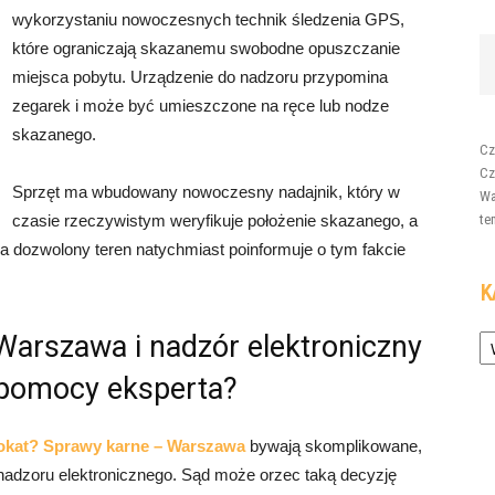
wykorzystaniu nowoczesnych technik śledzenia GPS,
które ograniczają skazanemu swobodne opuszczanie
miejsca pobytu. Urządzenie do nadzoru przypomina
zegarek i może być umieszczone na ręce lub nodze
skazanego.
Cz
Cz
Sprzęt ma wbudowany nowoczesny nadajnik, który w
Wa
czasie rzeczywistym weryfikuje położenie skazanego, a
te
za dozwolony teren natychmiast poinformuje o tym fakcie
K
Ka
arszawa i nadzór elektroniczny
 pomocy eksperta?
kat? Sprawy karne – Warszawa
bywają skomplikowane,
z nadzoru elektronicznego. Sąd może orzec taką decyzję