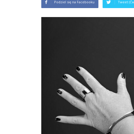
Podziel się na Facebooku
Tweet (Ćw