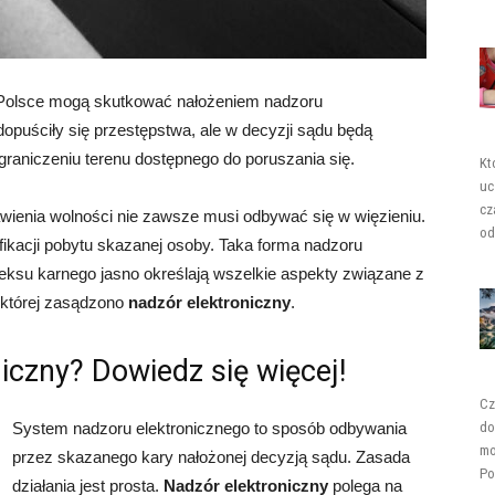
 Polsce mogą skutkować nałożeniem nadzoru
dopuściły się przestępstwa, ale w decyzji sądu będą
aniczeniu terenu dostępnego do poruszania się.
Kt
uc
cz
ienia wolności nie zawsze musi odbywać się w więzieniu.
od
ikacji pobytu skazanej osoby. Taka forma nadzoru
odeksu karnego jasno określają wszelkie aspekty związane z
 której zasądzono
nadzór elektroniczny
.
iczny? Dowiedz się więcej!
Cz
System nadzoru elektronicznego to sposób odbywania
do
mo
przez skazanego kary nałożonej decyzją sądu. Zasada
Po
działania jest prosta.
Nadzór elektroniczny
polega na