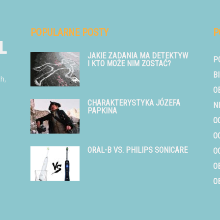
POPULARNE POSTY
P
JAKIE ZADANIA MA DETEKTYW
P
I KTO MOŻE NIM ZOSTAĆ?
B
ch,
O
CHARAKTERYSTYKA JÓZEFA
N
PAPKINA
O
O
ORAL-B VS. PHILIPS SONICARE
O
O
O