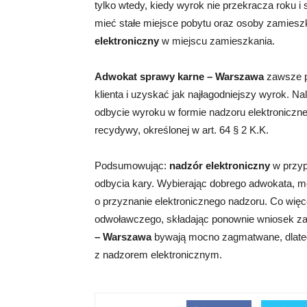
tylko wtedy, kiedy wyrok nie przekracza roku 
mieć stałe miejsce pobytu oraz osoby zamies
elektroniczny
w miejscu zamieszkania.
Adwokat sprawy karne – Warszawa
zawsze p
klienta i uzyskać jak najłagodniejszy wyrok. N
odbycie wyroku w formie nadzoru elektroniczneg
recydywy, określonej w art. 64 § 2 K.K.
Podsumowując:
nadzór elektroniczny
w przyp
odbycia kary. Wybierając dobrego adwokata, m
o przyznanie elektronicznego nadzoru. Co wię
odwoławczego, składając ponownie wniosek za
– Warszawa
bywają mocno zagmatwane, dlateg
z nadzorem elektronicznym.