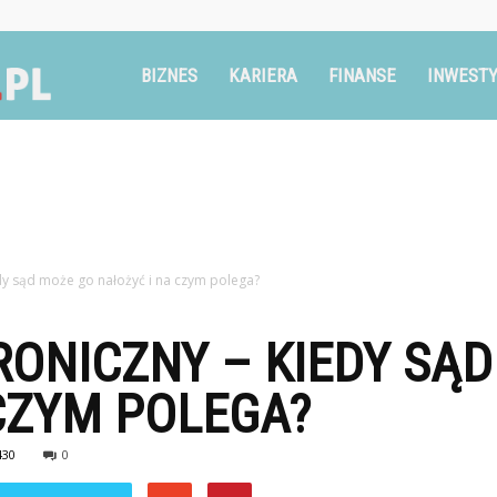
Ruszglowa.pl
BIZNES
KARIERA
FINANSE
INWESTY
dy sąd może go nałożyć i na czym polega?
ONICZNY – KIEDY SĄ
CZYM POLEGA?
430
0