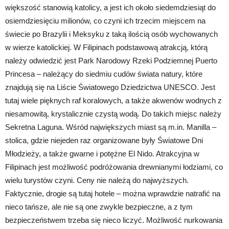
większość stanowią katolicy, a jest ich około siedemdziesiąt do
osiemdziesięciu milionów, co czyni ich trzecim miejscem na
świecie po Brazylii i Meksyku z taką ilością osób wychowanych
w wierze katolickiej. W Filipinach podstawową atrakcją, którą
należy odwiedzić jest Park Narodowy Rzeki Podziemnej Puerto
Princesa – należący do siedmiu cudów świata natury, które
znajdują się na Liście Światowego Dziedzictwa UNESCO. Jest
tutaj wiele pięknych raf koralowych, a także akwenów wodnych z
niesamowitą, krystalicznie czystą wodą. Do takich miejsc należy
Sekretna Laguna. Wśród największych miast są m.in. Manilla –
stolica, gdzie niejeden raz organizowane były Światowe Dni
Młodzieży, a także gwarne i potężne El Nido. Atrakcyjna w
Filipinach jest możliwość podróżowania drewnianymi łodziami, co
wielu turystów czyni. Ceny nie należą do najwyższych.
Faktycznie, drogie są tutaj hotele – można wprawdzie natrafić na
nieco tańsze, ale nie są one zwykle bezpieczne, a z tym
bezpieczeństwem trzeba się nieco liczyć. Możliwość nurkowania