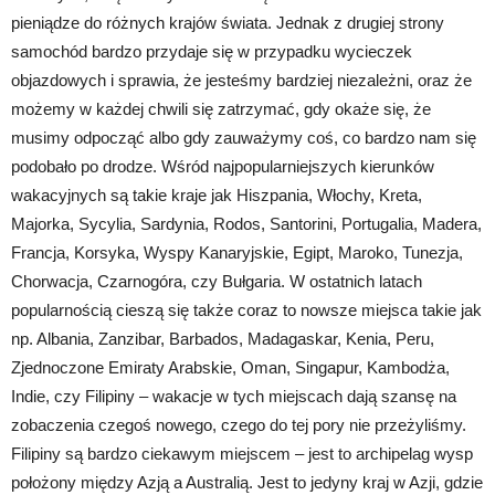
pieniądze do różnych krajów świata. Jednak z drugiej strony
samochód bardzo przydaje się w przypadku wycieczek
objazdowych i sprawia, że jesteśmy bardziej niezależni, oraz że
możemy w każdej chwili się zatrzymać, gdy okaże się, że
musimy odpocząć albo gdy zauważymy coś, co bardzo nam się
podobało po drodze. Wśród najpopularniejszych kierunków
wakacyjnych są takie kraje jak Hiszpania, Włochy, Kreta,
Majorka, Sycylia, Sardynia, Rodos, Santorini, Portugalia, Madera,
Francja, Korsyka, Wyspy Kanaryjskie, Egipt, Maroko, Tunezja,
Chorwacja, Czarnogóra, czy Bułgaria. W ostatnich latach
popularnością cieszą się także coraz to nowsze miejsca takie jak
np. Albania, Zanzibar, Barbados, Madagaskar, Kenia, Peru,
Zjednoczone Emiraty Arabskie, Oman, Singapur, Kambodża,
Indie, czy Filipiny – wakacje w tych miejscach dają szansę na
zobaczenia czegoś nowego, czego do tej pory nie przeżyliśmy.
Filipiny są bardzo ciekawym miejscem – jest to archipelag wysp
położony między Azją a Australią. Jest to jedyny kraj w Azji, gdzie