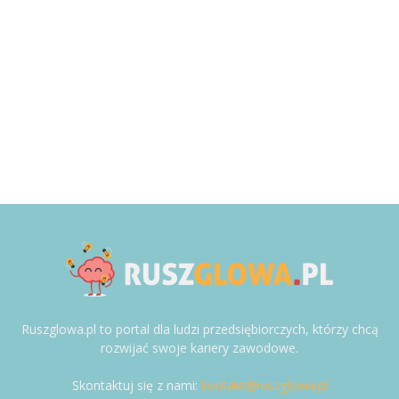
Ruszglowa.pl to portal dla ludzi przedsiębiorczych, którzy chcą
rozwijać swoje kariery zawodowe.
Skontaktuj się z nami:
kontakt@ruszglowa.pl