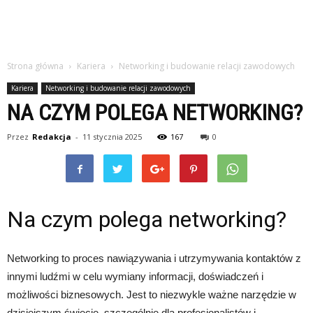
Strona główna
Kariera
Networking i budowanie relacji zawodowych
Kariera
Networking i budowanie relacji zawodowych
NA CZYM POLEGA NETWORKING?
Przez
Redakcja
-
11 stycznia 2025
167
0
Na czym polega networking?
Networking to proces nawiązywania i utrzymywania kontaktów z
innymi ludźmi w celu wymiany informacji, doświadczeń i
możliwości biznesowych. Jest to niezwykle ważne narzędzie w
dzisiejszym świecie, szczególnie dla profesjonalistów i