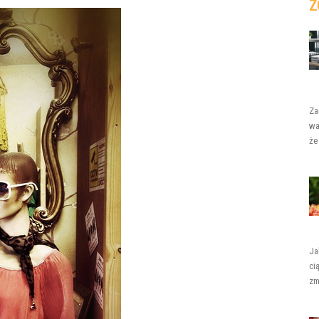
Z
Za
wa
że
Ja
ci
zm