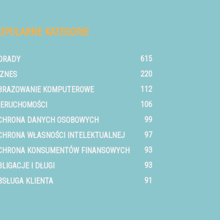
OPULARNE KATEGORIE
615
ORADY
220
IZNES
112
BRAZOWANIE KOMPUTEROWE
106
IERUCHOMOŚCI
99
CHRONA DANYCH OSOBOWYCH
97
CHRONA WŁASNOŚCI INTELEKTUALNEJ
93
CHRONA KONSUMENTÓW FINANSOWYCH
93
BLIGACJE I DŁUGI
91
BSŁUGA KLIENTA