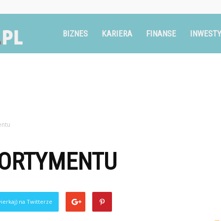
Ruszglowa.pl
BIZNES
KARIERA
FINANSE
INWESTY
entu
SORTYMENTU
ierkaj) na Twitterze