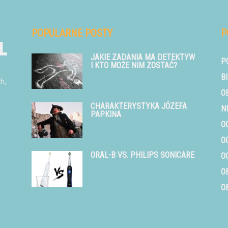
POPULARNE POSTY
P
JAKIE ZADANIA MA DETEKTYW
P
I KTO MOŻE NIM ZOSTAĆ?
B
ch,
O
CHARAKTERYSTYKA JÓZEFA
N
PAPKINA
O
O
ORAL-B VS. PHILIPS SONICARE
O
O
O