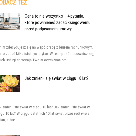
OBACZ TEŻ
Cena to nie wszystko – 4 pytania,
które powinieneś zadać księgowemu
przed podpisaniem umowy
nim zdecydujesz się na współpracę z biurem rachunkowym,
rto zadać kilka istotnych pytań. W ten sposób upewnisz się,
 ich usługi sprostają Twoim oczekiwaniom....
Jak zmienił się świat w ciągu 10 lat?
k zmienił się świat w ciągu 10 lat? Jak zmienił się świat w
ągu 10 lat? W ciągu ostatnich 10 lat świat przeszedł wiele
ian, które...