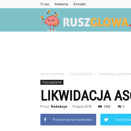
O nas
Reklama
Kontakt
Strona główna
Oszczędzanie
Likwidacja asortym
Oszczędzanie
LIKWIDACJA A
Przez
Redakcja
-
16 lipca 2018
1452
0
Podziel się na Facebooku
Tweet (Ćw