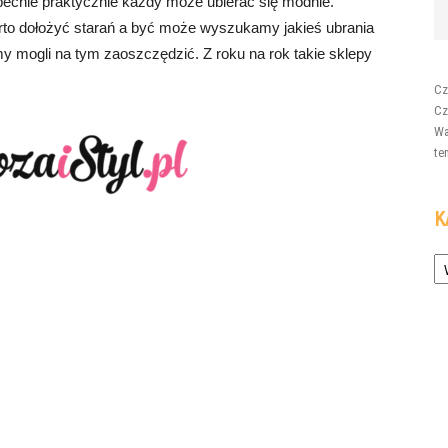
obecnie praktycznie każdy może ubierać się modnie.
arto dołożyć starań a być może wyszukamy jakieś ubrania
y mogli na tym zaoszczędzić. Z roku na rok takie sklepy
Cz
Cz
Wa
te
K
Ka