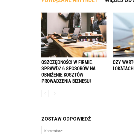
POWIĄZANE ARTYKUŁY
WIĘCEJ OD
OSZCZĘDNOŚCI W FIRMIE.
CZY WART
SPRAWDŹ 6 SPOSOBÓW NA
LOKATACH
OBNIŻENIE KOSZTÓW
PROWADZENIA BIZNESU!
ZOSTAW ODPOWIEDŹ