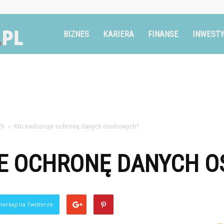
Ruszglowa.pl
BIZNES
KARIERA
FINANSE
INWESTY
ch
Kto nadzoruje ochronę danych osobowych?
E OCHRONĘ DANYCH 
ierkaj) na Twitterze