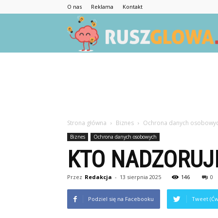
O nas
Reklama
Kontakt
Strona główna
Biznes
Ochrona danych osobowy
Biznes
Ochrona danych osobowych
KTO NADZORUJ
Przez
Redakcja
-
13 sierpnia 2025
146
0
Podziel się na Facebooku
Tweet (Ćw