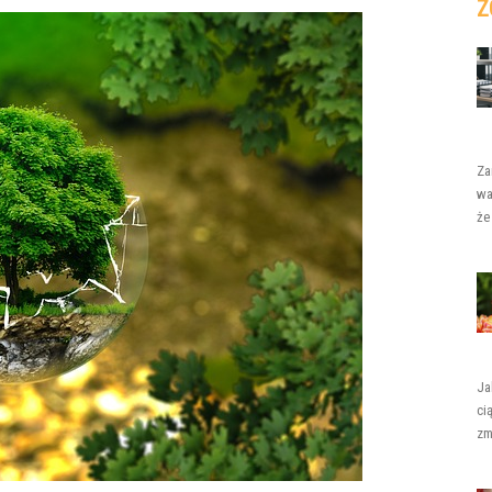
Z
Za
wa
że
Ja
ci
zm