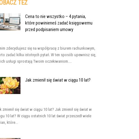
OBACZ TEŻ
Cena to nie wszystko – 4 pytania,
które powinieneś zadać księgowemu
przed podpisaniem umowy
nim zdecydujesz się na współpracę z biurem rachunkowym,
rto zadać kilka istotnych pytań. W ten sposób upewnisz się,
 ich usługi sprostają Twoim oczekiwaniom....
Jak zmienił się świat w ciągu 10 lat?
k zmienił się świat w ciągu 10 lat? Jak zmienił się świat w
ągu 10 lat? W ciągu ostatnich 10 lat świat przeszedł wiele
ian, które...