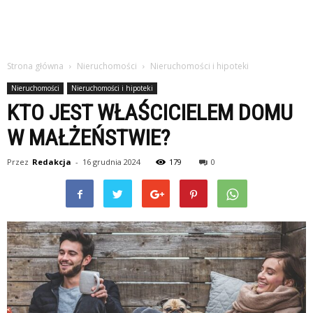
Strona główna
Nieruchomości
Nieruchomości i hipoteki
Nieruchomości
Nieruchomości i hipoteki
KTO JEST WŁAŚCICIELEM DOMU
W MAŁŻEŃSTWIE?
Przez
Redakcja
-
16 grudnia 2024
179
0