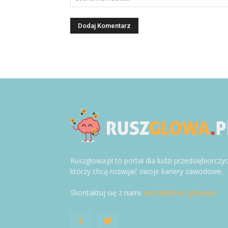
Ruszglowa.pl to portal dla ludzi przedsiębiorczy
którzy chcą rozwijać swoje kariery zawodowe.
Skontaktuj się z nami:
kontakt@ruszglowa.pl