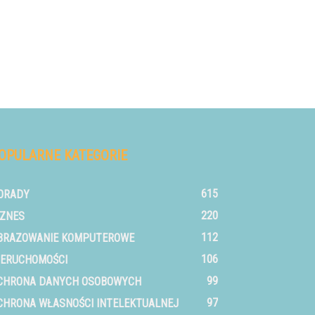
OPULARNE KATEGORIE
615
ORADY
220
IZNES
112
BRAZOWANIE KOMPUTEROWE
106
IERUCHOMOŚCI
99
CHRONA DANYCH OSOBOWYCH
97
CHRONA WŁASNOŚCI INTELEKTUALNEJ