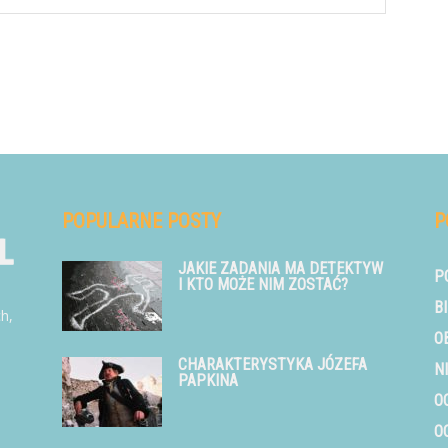
POPULARNE POSTY
P
JAKIE ZADANIA MA DETEKTYW
P
I KTO MOŻE NIM ZOSTAĆ?
B
ch,
O
CHARAKTERYSTYKA JÓZEFA
N
PAPKINA
O
O