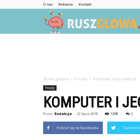
O nas
Reklama
Kontakt
Strona główna
Porady
Komputer i jego wnętrze
Porady
KOMPUTER I J
Przez
Redakcja
-
22 lipca 2018
1298
0
Podziel się na Facebooku
Tweet (Ćw