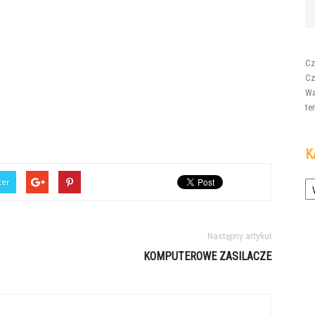
Cz
Cz
Wa
te
K
Ka
ter
Następny artykuł
KOMPUTEROWE ZASILACZE