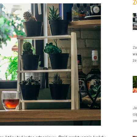
Z
Za
wa
że
Ja
ci
zm