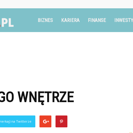
Ruszglowa.pl
BIZNES
KARIERA
FINANSE
INWESTY
EGO WNĘTRZE
ierkaj) na Twitterze