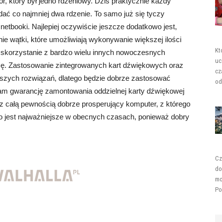
r, który był jedno rdzeniowy. Dziś praktycznie każdy
dać co najmniej dwa rdzenie. To samo już się tyczy
etbooki. Najlepiej oczywiście jeszcze dodatkowo jest,
nie wątki, które umożliwiają wykonywanie większej ilości
Kt
e skorzystanie z bardzo wielu innych nowoczesnych
uc
acę. Zastosowanie zintegrowanych kart dźwiękowych oraz
cz
lepszych rozwiązań, dlatego będzie dobrze zastosować
od
nam gwarancję zamontowania oddzielnej karty dźwiękowej
 z całą pewnością dobrze prosperujący komputer, z którego
o jest najważniejsze w obecnych czasach, ponieważ dobry
Cz
do
mo
Po