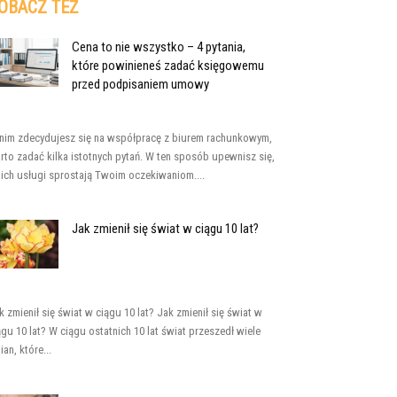
OBACZ TEŻ
Cena to nie wszystko – 4 pytania,
które powinieneś zadać księgowemu
przed podpisaniem umowy
nim zdecydujesz się na współpracę z biurem rachunkowym,
rto zadać kilka istotnych pytań. W ten sposób upewnisz się,
 ich usługi sprostają Twoim oczekiwaniom....
Jak zmienił się świat w ciągu 10 lat?
k zmienił się świat w ciągu 10 lat? Jak zmienił się świat w
ągu 10 lat? W ciągu ostatnich 10 lat świat przeszedł wiele
ian, które...