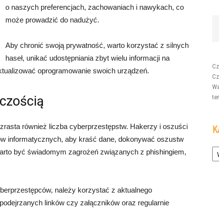
o naszych preferencjach, zachowaniach i nawykach, co
może prowadzić do nadużyć.
Aby chronić swoją prywatność, warto korzystać z silnych
haseł, unikać udostępniania zbyt wielu informacji na
Cz
aktualizować oprogramowanie swoich urządzeń.
Cz
Wa
czością
te
rasta również liczba cyberprzestępstw. Hakerzy i oszuści
K
ów informatycznych, aby kraść dane, dokonywać oszustw
Ka
arto być świadomym zagrożeń związanych z phishingiem,
yberprzestępców, należy korzystać z aktualnego
podejrzanych linków czy załączników oraz regularnie