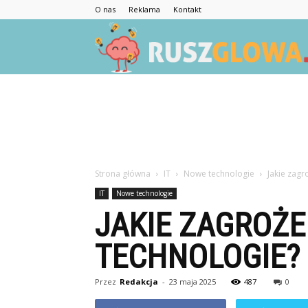
O nas
Reklama
Kontakt
Strona główna
IT
Nowe technologie
Jakie zag
IT
Nowe technologie
JAKIE ZAGROŻ
TECHNOLOGIE?
Przez
Redakcja
-
23 maja 2025
487
0