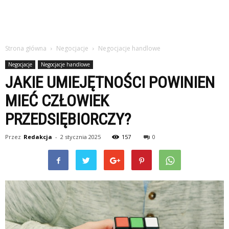
Strona główna
Negocjacje
Negocjacje handlowe
Negocjacje
Negocjacje handlowe
JAKIE UMIEJĘTNOŚCI POWINIEN
MIEĆ CZŁOWIEK
PRZEDSIĘBIORCZY?
Przez
Redakcja
-
2 stycznia 2025
157
0