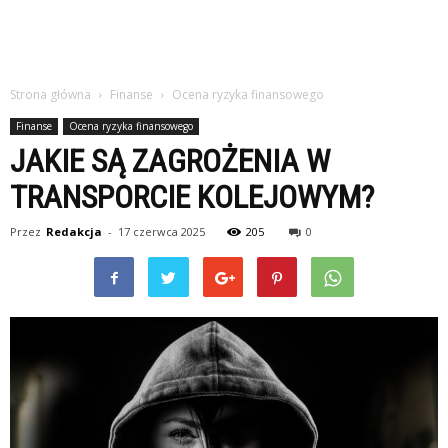
Strona główna
Finanse
Ocena ryzyka finansowego
Finanse
Ocena ryzyka finansowego
JAKIE SĄ ZAGROŻENIA W
TRANSPORCIE KOLEJOWYM?
Przez
Redakcja
-
17 czerwca 2025
205
0