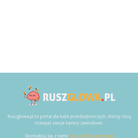
Ruszglowa.pl to portal dla ludzi przedsiębiorczych, którzy chcą
rozwijać swoje kariery zawodowe.
Skontaktuj się z nami:
kontakt@ruszglowa.pl