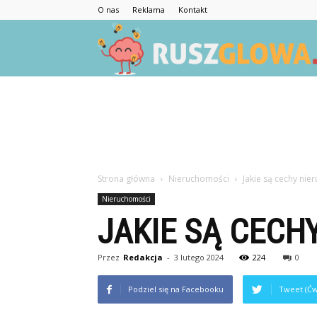
O nas
Reklama
Kontakt
Strona główna
Nieruchomości
Jakie są cechy nie
Nieruchomości
JAKIE SĄ CECH
Przez
Redakcja
-
3 lutego 2024
224
0
Podziel się na Facebooku
Tweet (Ćw