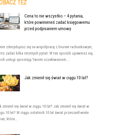
OBACZ TEŻ
Cena to nie wszystko – 4 pytania,
które powinieneś zadać księgowemu
przed podpisaniem umowy
nim zdecydujesz się na współpracę z biurem rachunkowym,
rto zadać kilka istotnych pytań. W ten sposób upewnisz się,
 ich usługi sprostają Twoim oczekiwaniom....
Jak zmienił się świat w ciągu 10 lat?
k zmienił się świat w ciągu 10 lat? Jak zmienił się świat w
ągu 10 lat? W ciągu ostatnich 10 lat świat przeszedł wiele
ian, które...