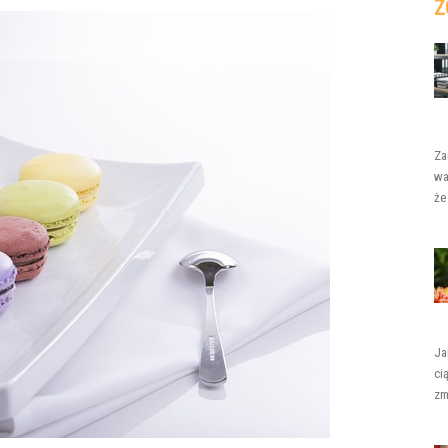
Z
Za
wa
że
Ja
ci
zm