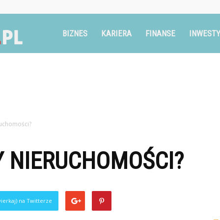
Ruszglowa.pl
BIZNES
KARIERA
FINANSE
INWESTY
ruchomości?
Y NIERUCHOMOŚCI?
ierkaj) na Twitterze