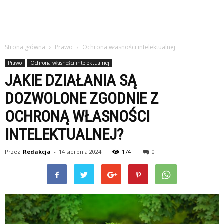
Strona główna
Prawo
Ochrona własności intelektualnej
Prawo
Ochrona własności intelektualnej
JAKIE DZIAŁANIA SĄ
DOZWOLONE ZGODNIE Z
OCHRONĄ WŁASNOŚCI
INTELEKTUALNEJ?
Przez
Redakcja
-
14 sierpnia 2024
174
0