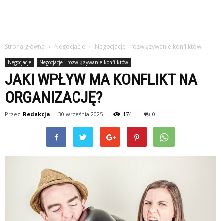
Strona główna
Negocjacje
Negocjacje i rozwiązywanie konfliktów
Negocjacje
Negocjacje i rozwiązywanie konfliktów
JAKI WPŁYW MA KONFLIKT NA
ORGANIZACJĘ?
Przez
Redakcja
-
30 września 2025
174
0