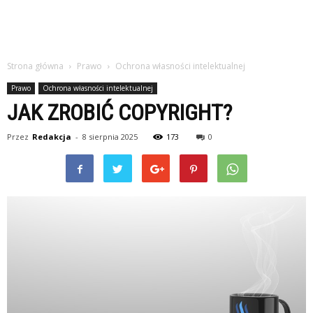
Strona główna
Prawo
Ochrona własności intelektualnej
Prawo
Ochrona własności intelektualnej
JAK ZROBIĆ COPYRIGHT?
Przez
Redakcja
-
8 sierpnia 2025
173
0