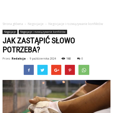
Strona główna
Negocjacje
Negocjacje i rozwiązywanie konfliktów
Negocjacje
Negocjacje i rozwiązywanie konfliktów
JAK ZASTĄPIĆ SŁOWO
POTRZEBA?
Przez
Redakcja
-
9 października 2024
160
0