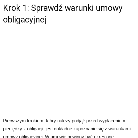
Krok 1: Sprawdź warunki umowy
obligacyjnej
Pierwszym krokiem, który należy podjąć przed wypłaceniem
pieniędzy z obligacji, jest dokładne zapoznanie się z warunkami
umowy obligacyjnej. W umowie powinny być określone