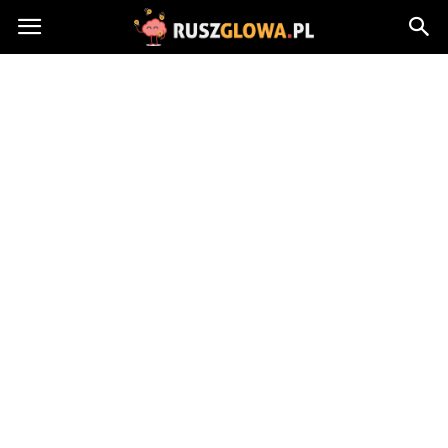
Ruszglowa.pl