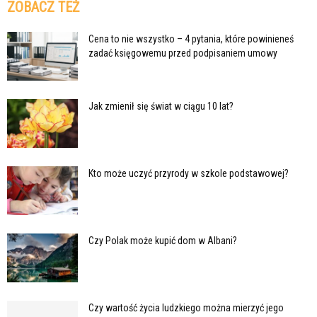
ZOBACZ TEŻ
Cena to nie wszystko – 4 pytania, które powinieneś
zadać księgowemu przed podpisaniem umowy
Jak zmienił się świat w ciągu 10 lat?
Kto może uczyć przyrody w szkole podstawowej?
Czy Polak może kupić dom w Albani?
Czy wartość życia ludzkiego można mierzyć jego