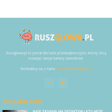
Ruszglowa.pl to portal dla ludzi przedsiębiorczych, którzy chcą
rozwijać swoje kariery zawodowe.
Skontaktuj się z nami:
kontakt@ruszglowa.pl
POPULARNE POSTY
JAKIE ZADANIA MA DETEKTYW I KTO MOŻE