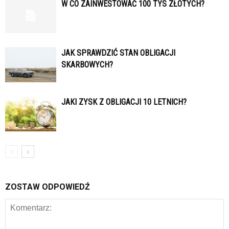
W CO ZAINWESTOWAĆ 100 TYS ZŁOTYCH?
JAK SPRAWDZIĆ STAN OBLIGACJI
SKARBOWYCH?
JAKI ZYSK Z OBLIGACJI 10 LETNICH?
ZOSTAW ODPOWIEDŹ