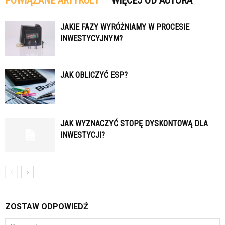
POWIĄZANE ARTYKUŁY
WIĘCEJ OD AUTORA
JAKIE FAZY WYRÓŻNIAMY W PROCESIE
INWESTYCYJNYM?
JAK OBLICZYĆ ESP?
JAK WYZNACZYĆ STOPĘ DYSKONTOWĄ DLA
INWESTYCJI?
ZOSTAW ODPOWIEDŹ