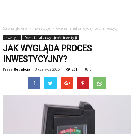
Strona główna
Inwestycje
Ocena i analiza wydajności inwestycji
Inwestycje
Ocena i analiza wydajności inwestycji
JAK WYGLĄDA PROCES
INWESTYCYJNY?
Przez
Redakcja
-
3 czerwca 2025
201
0