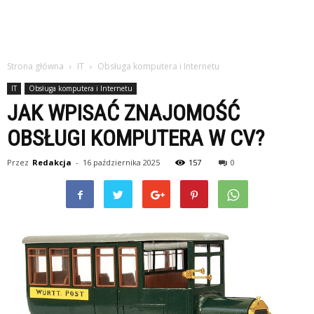
Strona główna
IT
Obsługa komputera i Internetu
IT
Obsługa komputera i Internetu
JAK WPISAĆ ZNAJOMOŚĆ
OBSŁUGI KOMPUTERA W CV?
Przez
Redakcja
-
16 października 2025
157
0