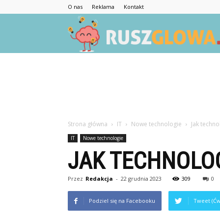
O nas
Reklama
Kontakt
Strona główna
IT
Nowe technologie
Jak techno
IT
Nowe technologie
JAK TECHNOLOG
Przez
Redakcja
-
22 grudnia 2023
309
0
Podziel się na Facebooku
Tweet (Ćw