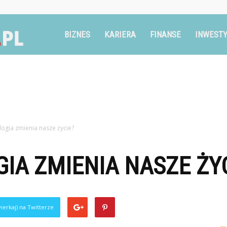
Ruszglowa.pl
BIZNES
KARIERA
FINANSE
INWESTY
logia zmienia nasze życie?
IA ZMIENIA NASZE ŻY
ierkaj) na Twitterze