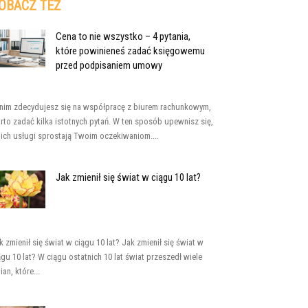
OBACZ TEŻ
Cena to nie wszystko – 4 pytania,
które powinieneś zadać księgowemu
przed podpisaniem umowy
nim zdecydujesz się na współpracę z biurem rachunkowym,
rto zadać kilka istotnych pytań. W ten sposób upewnisz się,
 ich usługi sprostają Twoim oczekiwaniom....
Jak zmienił się świat w ciągu 10 lat?
k zmienił się świat w ciągu 10 lat? Jak zmienił się świat w
ągu 10 lat? W ciągu ostatnich 10 lat świat przeszedł wiele
ian, które...