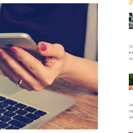
Z
Za
wa
że
Ja
ci
zm