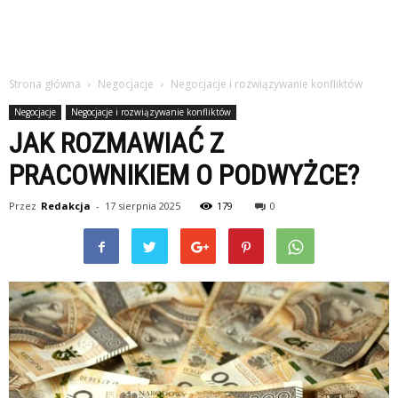
Strona główna
Negocjacje
Negocjacje i rozwiązywanie konfliktów
Negocjacje
Negocjacje i rozwiązywanie konfliktów
JAK ROZMAWIAĆ Z
PRACOWNIKIEM O PODWYŻCE?
Przez
Redakcja
-
17 sierpnia 2025
179
0