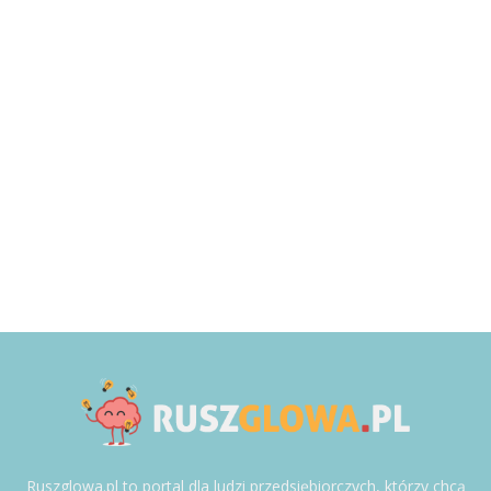
Ruszglowa.pl to portal dla ludzi przedsiębiorczych, którzy chcą