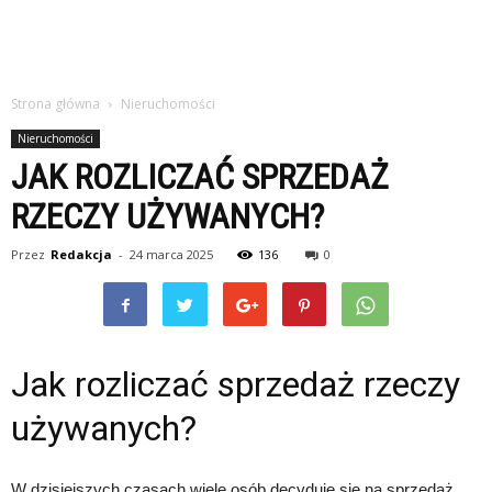
Strona główna
Nieruchomości
Nieruchomości
JAK ROZLICZAĆ SPRZEDAŻ
RZECZY UŻYWANYCH?
Przez
Redakcja
-
24 marca 2025
136
0
Jak rozliczać sprzedaż rzeczy
używanych?
W dzisiejszych czasach wiele osób decyduje się na sprzedaż