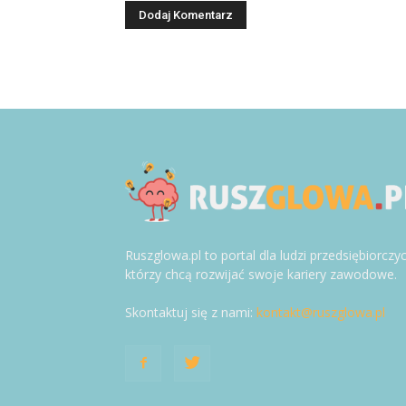
Ruszglowa.pl to portal dla ludzi przedsiębiorczy
którzy chcą rozwijać swoje kariery zawodowe.
Skontaktuj się z nami:
kontakt@ruszglowa.pl