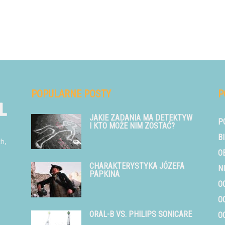
POPULARNE POSTY
P
JAKIE ZADANIA MA DETEKTYW
P
I KTO MOŻE NIM ZOSTAĆ?
B
ch,
O
CHARAKTERYSTYKA JÓZEFA
N
PAPKINA
O
O
ORAL-B VS. PHILIPS SONICARE
O