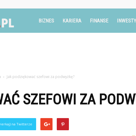
Ruszglowa.pl
BIZNES
KARIERA
FINANSE
INWESTY
a
Jak podziękować szefowi za podwyżkę?
WAĆ SZEFOWI ZA PODW
ierkaj) na Twitterze