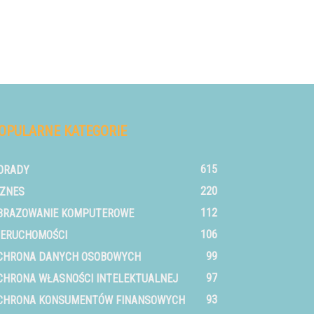
OPULARNE KATEGORIE
615
ORADY
220
IZNES
112
BRAZOWANIE KOMPUTEROWE
106
IERUCHOMOŚCI
99
CHRONA DANYCH OSOBOWYCH
97
CHRONA WŁASNOŚCI INTELEKTUALNEJ
93
CHRONA KONSUMENTÓW FINANSOWYCH