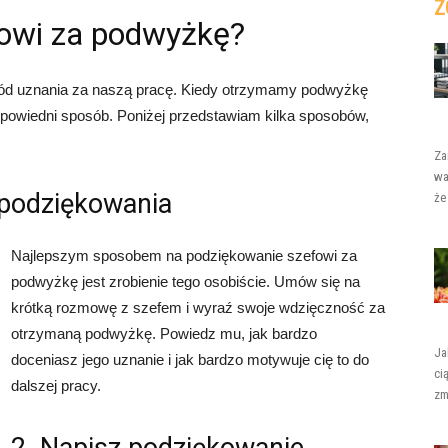
Z
owi za podwyżkę?
wód uznania za naszą pracę. Kiedy otrzymamy podwyżkę
powiedni sposób. Poniżej przedstawiam kilka sposobów,
Za
wa
 podziękowania
że
Najlepszym sposobem na podziękowanie szefowi za
podwyżkę jest zrobienie tego osobiście. Umów się na
krótką rozmowę z szefem i wyraź swoje wdzięczność za
otrzymaną podwyżkę. Powiedz mu, jak bardzo
Ja
doceniasz jego uznanie i jak bardzo motywuje cię to do
ci
dalszej pracy.
zm