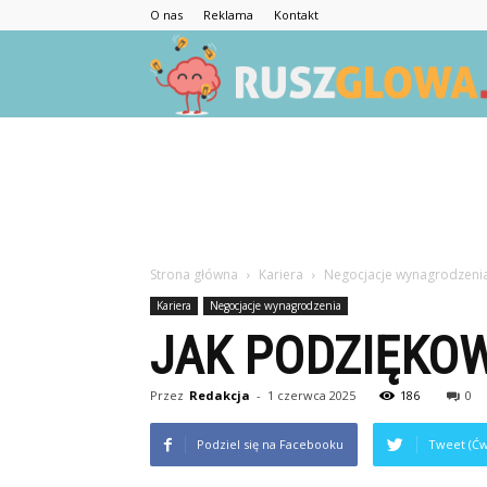
O nas
Reklama
Kontakt
Strona główna
Kariera
Negocjacje wynagrodzeni
Kariera
Negocjacje wynagrodzenia
JAK PODZIĘKO
Przez
Redakcja
-
1 czerwca 2025
186
0
Podziel się na Facebooku
Tweet (Ćw