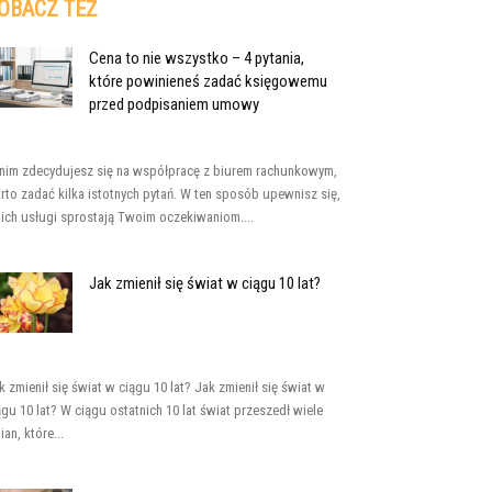
OBACZ TEŻ
Cena to nie wszystko – 4 pytania,
które powinieneś zadać księgowemu
przed podpisaniem umowy
nim zdecydujesz się na współpracę z biurem rachunkowym,
rto zadać kilka istotnych pytań. W ten sposób upewnisz się,
 ich usługi sprostają Twoim oczekiwaniom....
Jak zmienił się świat w ciągu 10 lat?
k zmienił się świat w ciągu 10 lat? Jak zmienił się świat w
ągu 10 lat? W ciągu ostatnich 10 lat świat przeszedł wiele
ian, które...