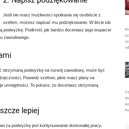
2. Napisz podziękowanie
Jeśli nie masz możliwości spotkania się osobiście z
szefem, możesz napisać mu podziękowanie. W liście lub
Kt
 podwyżkę. Podkreśl, jak bardzo doceniasz jego wsparcie
uc
oju zawodowego.
cz
od
nami
ać otrzymaną podwyżkę na rozwój zawodowy, może być
ięczności. Powiedz szefowi, jakie masz plany na
je umiejętności. To pokaże, że doceniasz otrzymaną
Cz
do
mo
szcze lepiej
Po
i za podwyżkę jest kontynuowanie doskonałej pracy.