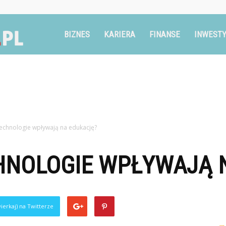
Ruszglowa.pl
BIZNES
KARIERA
FINANSE
INWESTY
technologie wpływają na edukację?
HNOLOGIE WPŁYWAJĄ 
ierkaj) na Twitterze