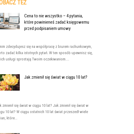
OBACZ TEŻ
Cena to nie wszystko – 4 pytania,
które powinieneś zadać księgowemu
przed podpisaniem umowy
nim zdecydujesz się na współpracę z biurem rachunkowym,
rto zadać kilka istotnych pytań. W ten sposób upewnisz się,
 ich usługi sprostają Twoim oczekiwaniom....
Jak zmienił się świat w ciągu 10 lat?
k zmienił się świat w ciągu 10 lat? Jak zmienił się świat w
ągu 10 lat? W ciągu ostatnich 10 lat świat przeszedł wiele
ian, które...