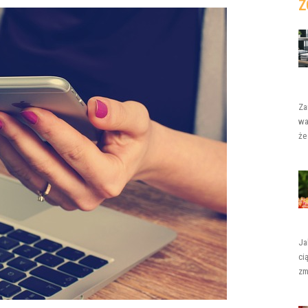
Z
Za
wa
że
Ja
ci
zm