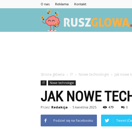
O nas
Reklama
Kontakt
Strona główna
IT
Nowe technologie
Jak nowe 
IT
Nowe technologie
JAK NOWE TEC
Przez
Redakcja
-
5 kwietnia 2025
479
0
Podziel się na Facebooku
Tweet (Ćw