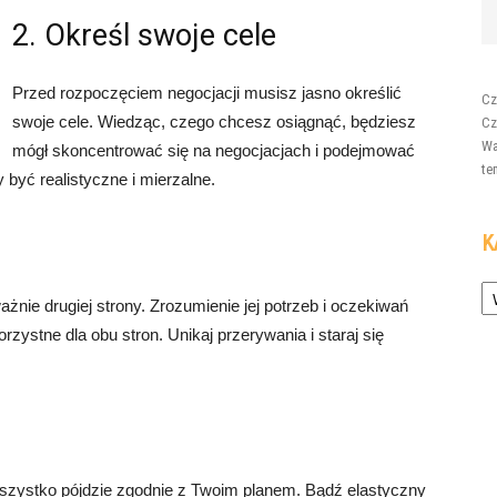
2. Określ swoje cele
Przed rozpoczęciem negocjacji musisz jasno określić
Cz
swoje cele. Wiedząc, czego chcesz osiągnąć, będziesz
Cz
Wa
mógł skoncentrować się na negocjacjach i podejmować
te
 być realistyczne i mierzalne.
K
Ka
żnie drugiej strony. Zrozumienie jej potrzeb i oczekiwań
zystne dla obu stron. Unikaj przerywania i staraj się
wszystko pójdzie zgodnie z Twoim planem. Bądź elastyczny